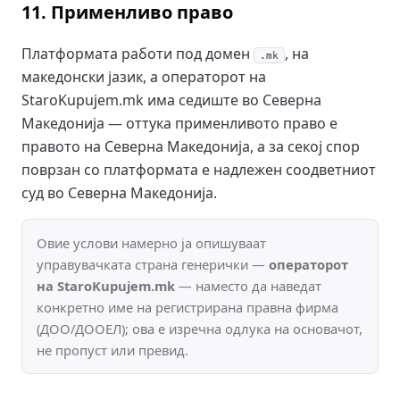
11. Применливо право
Платформата работи под домен
, на
.mk
македонски јазик, а операторот на
StaroKupujem.mk има седиште во Северна
Македонија — оттука применливото право е
правото на Северна Македонија, а за секој спор
поврзан со платформата е надлежен соодветниот
суд во Северна Македонија.
Овие услови намерно ја опишуваат
управувачката страна генерички —
операторот
на StaroKupujem.mk
— наместо да наведат
конкретно име на регистрирана правна фирма
(ДОО/ДООЕЛ); ова е изречна одлука на основачот,
не пропуст или превид.