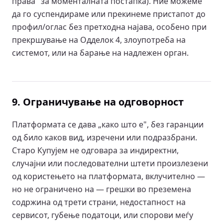
права" за моменталната постапка). Ние можеме
да го суспендираме или прекинеме пристапот до
профил/оглас без претходна најава, особено при
прекршување на Одделок 4, злоупотреба на
системот, или на барање на надлежен орган.
9. Ограничување на одговорност
Платформата се дава „како што е", без гаранции
од било каков вид, изречени или подразбрани.
Старо Купујем не одговара за индиректни,
случајни или последователни штети произлезени
од користењето на платформата, вклучително —
но не ограничено на — грешки во преземена
содржина од трети страни, недостапност на
сервисот, губење податоци, или спорови меѓу