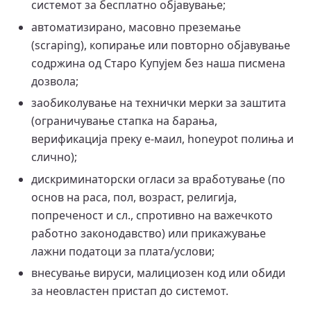
системот за бесплатно објавување;
автоматизирано, масовно преземање
(scraping), копирање или повторно објавување
содржина од Старо Купујем без наша писмена
дозвола;
заобиколување на технички мерки за заштита
(ограничување стапка на барања,
верификација преку е-маил, honeypot полиња и
слично);
дискриминаторски огласи за вработување (по
основ на раса, пол, возраст, религија,
попреченост и сл., спротивно на важечкото
работно законодавство) или прикажување
лажни податоци за плата/услови;
внесување вируси, малициозен код или обиди
за неовластен пристап до системот.