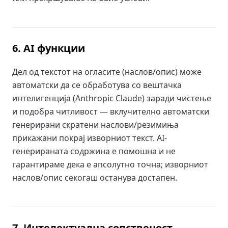
6. AI функции
Дел од текстот на огласите (наслов/опис) може
автоматски да се обработува со вештачка
интелигенција (Anthropic Claude) заради чистење
и подобра читливост — вклучително автоматски
генерирани скратени наслови/резимиња
прикажани покрај изворниот текст. AI-
генерираната содржина е помошна и не
гарантираме дека е апсолутно точна; изворниот
наслов/опис секогаш останува достапен.
7. Интелектуална сопственост