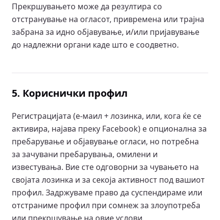
Прекршувањето може да резултира со
отстранување на огласот, привремена или трајна
забрана за идно објавување, и/или пријавување
до надлежни органи каде што е соодветно.
5. Кориснички профил
Регистрацијата (е-маил + лозинка, или, кога ќе се
активира, најава преку Facebook) е опционална за
пребарување и објавување огласи, но потребна
за зачувани пребарувања, омилени и
известувања. Вие сте одговорни за чувањето на
својата лозинка и за секоја активност под вашиот
профил. Задржуваме право да суспендираме или
отстраниме профил при сомнеж за злоупотреба
или прекршување на овие услови.