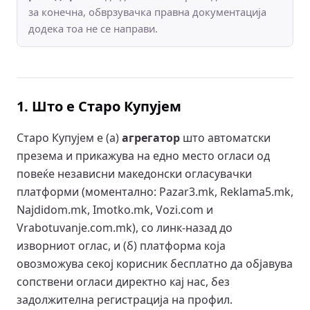
за конечна, обврзувачка правна документација
додека тоа не се направи.
1. Што е Старо Купујем
Старо Купујем е (а)
агрегатор
што автоматски
презема и прикажува на едно место огласи од
повеќе независни македонски огласувачки
платформи (моментално: Pazar3.mk, Reklama5.mk,
Najdidom.mk, Imotko.mk, Vozi.com и
Vrabotuvanje.com.mk), со линк-назад до
изворниот оглас, и (б) платформа која
овозможува секој корисник бесплатно да објавува
сопствени огласи директно кај нас, без
задолжителна регистрација на профил.