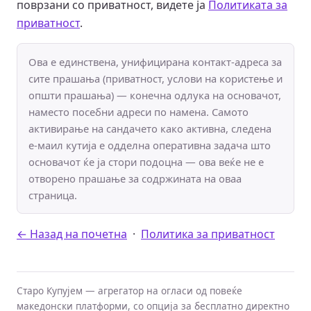
поврзани со приватност, видете ја
Политиката за
приватност
.
Ова е единствена, унифицирана контакт-адреса за
сите прашања (приватност, услови на користење и
општи прашања) — конечна одлука на основачот,
наместо посебни адреси по намена. Самото
активирање на сандачето како активна, следена
е-маил кутија е одделна оперативна задача што
основачот ќе ја стори подоцна — ова веќе не е
отворено прашање за содржината на оваа
страница.
← Назад на почетна
·
Политика за приватност
Старо Купујем — агрегатор на огласи од повеќе
македонски платформи, со опција за бесплатно директно