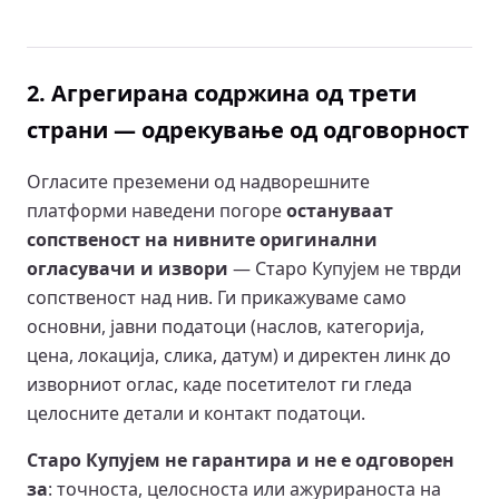
2. Агрегирана содржина од трети
страни — одрекување од одговорност
Огласите преземени од надворешните
платформи наведени погоре
остануваат
сопственост на нивните оригинални
огласувачи и извори
— Старо Купујем не тврди
сопственост над нив. Ги прикажуваме само
основни, јавни податоци (наслов, категорија,
цена, локација, слика, датум) и директен линк до
изворниот оглас, каде посетителот ги гледа
целосните детали и контакт податоци.
Старо Купујем не гарантира и не е одговорен
за
: точноста, целосноста или ажурираноста на