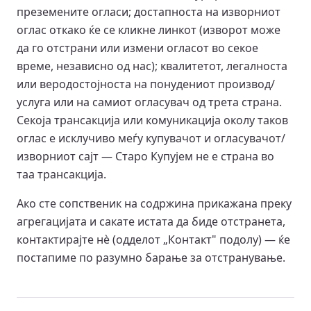
преземените огласи; достапноста на изворниот
оглас откако ќе се кликне линкот (изворот може
да го отстрани или измени огласот во секое
време, независно од нас); квалитетот, легалноста
или веродостојноста на понудениот производ/
услуга или на самиот огласувач од трета страна.
Секоја трансакција или комуникација околу таков
оглас е исклучиво меѓу купувачот и огласувачот/
изворниот сајт — Старо Купујем не е страна во
таа трансакција.
Ако сте сопственик на содржина прикажана преку
агрегацијата и сакате истата да биде отстранета,
контактирајте нè (одделот „Контакт" подолу) — ќе
постапиме по разумно барање за отстранување.