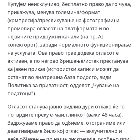
Купујем неисклучиво, бесплатно право да го чува,
прикажува, менува големина/формат
(компресија/пресликување на фотографии) и
промовира огласот на платформата и во
нејзините придружни канали (на пр. AI
конекторот), заради нормалното функционирање
на услугата. Ова право трае додека огласот е
активен, а по негово бришење/истек престанува
за јавен приказ (истористки записи можат да
останат во внатрешна база подолго, види
Политика за приватност, одделот „Чување на
податоци").
Огласот станува јавно видлив дури откако ќе го
потврдите преку е-маил линкот (важи 48 часа).
Задржуваме право да одбиеме, отстраниме или
деактивираме било кој оглас — вклучително и
веќе објавен — по наша дискреција, особено при