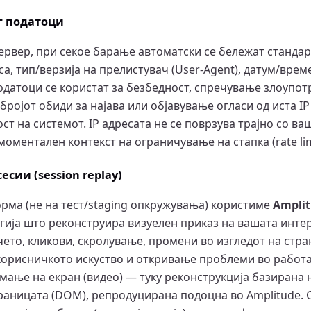
г податоци
-сервер, при секое барање автоматски се бележат станда
са, тип/верзија на прелистувач (User-Agent), датум/врем
одатоци се користат за безбедност, спречување злоупотр
ројот обиди за најава или објавување огласи од иста I
ост на системот. IP адресата не се поврзува трајно со в
оментален контекст на ограничување на стапка (rate lim
есии (session replay)
рма (не на тест/staging опкружувања) користиме
Amplit
ија што реконструира визуелен приказ на вашата интера
ето, кликови, скролување, промени во изгледот на стра
орисничкото искуство и откривање проблеми во работат
имање на екран (видео) — туку реконструкција базирана 
траницата (DOM), репродуцирана подоцна во Amplitude. 