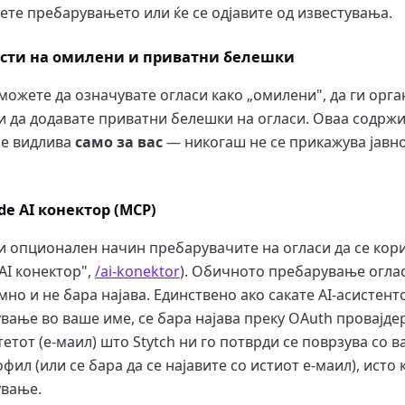
ете пребарувањето или ќе се одјавите од известувања.
исти на омилени и приватни белешки
 можете да означувате огласи како „омилени", да ги орг
 и да додавате приватни белешки на огласи. Оваа содржи
 е видлива
само за вас
— никогаш не се прикажува јавно
de AI конектор (MCP)
 опционален начин пребарувачите на огласи да се кори
AI конектор",
/ai-konektor
). Обичното пребарување оглас
но и не бара најава. Единствено ако сакате AI-асистент
вање во ваше име, се бара најава преку OAuth провајд
итетот (е-маил) што Stytch ни го потврди се поврзува со
фил (или се бара да се најавите со истиот е-маил), исто 
ување.