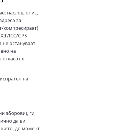
")
е: наслов, опис,
адреса за
ат/компресираат)
XIF/ICC/GPS
а не остануваат
авно на
а огласот е
 испратен на
и зборови), ги
ично да ви
ањето, до момент