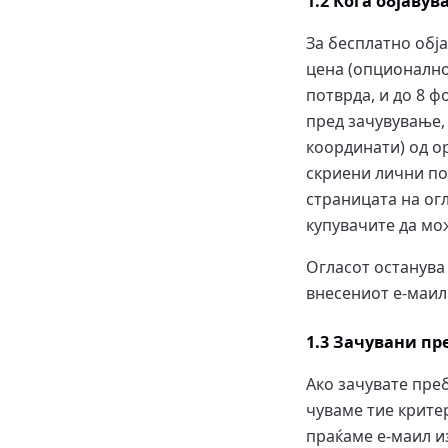
1.2 Кога објаву
За бесплатно обј
цена (опционално)
потврда, и до 8 
пред зачувување,
координати) од о
скриени лични по
страницата на огл
купувачите да мо
Огласот останува
внесениот е-маил 
1.3 Зачувани п
Ако зачувате пре
чуваме тие крите
праќаме е-маил и