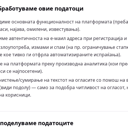
обработуваме овие податоци
бедиме основната функционалност на платформата (преб
аси, најава, омилени, известувања).
диме автентичноста на е-маил адреса при регистрација и
злоупотреба, измами и спам (на пр. ограничување стапка
е кое тивко ги отфрла автоматизираните испраќања).
е на платформата преку производна аналитика (кои пр
си се најпосетени).
чистење/сумирање на текстот на огласите со помош на
(види подолу) — само за подобра читливост на огласот, 
а корисници.
и споделуваме податоците