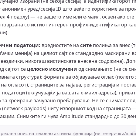
случајно избрани (не секоја сесија), а идентификаторот 
т анонимен уред/сесија ID што веќе го користиме за про
ел 4 подолу) — не вашето име или е-маил, освен ако сте 
е поврзана со истиот интерен профил-идентификатор как
ни).
ични податоци:
вредностите на
сите
полиња за внес (те
ѓачки менија) на целиот сајт се стандардно маскирани в
ѕвездички, никогаш вистинската внесена содржина). До
д сајтот се
целосно исклучени
од снимањето (не се сн
вната структура): формата за објавување оглас (полето 
на огласот), страниците за најава, регистрација и пост
податоци (вклучувајќи ја вашата е-маил адреса), прива
а за креирање зачувано пребарување. Не се снимаат со
(network payloads) ниту изворниот код на страницата 
акции. Снимките ги чува Amplitude стандардно до 30 ден
 реален опис на тековно активна функција (не генерички/шаб