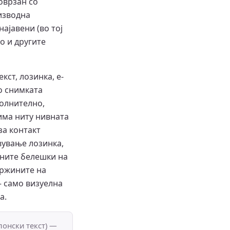
поврзан со
изводна
најавени (во тој
о и другите
кст, лозинка, е-
о снимката
полнително,
има ниту нивната
за контакт
авување лозинка,
тните белешки на
држините на
— само визуелна
а.
лонски текст) —