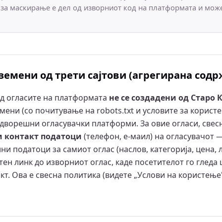
 за маскирање е дел од изворниот код на платформата и може
еземени од трети сајтови (агрегирана сод
д огласите на платформата
не се создадени од Старо 
ени (со почитување на robots.txt и условите за користе
адворешни огласувачки платформи. За овие огласи, све
и контакт податоци
(телефон, е-маил) на огласувачот 
ни податоци за самиот оглас (наслов, категорија, цена, л
тен линк до изворниот оглас, каде посетителот го гледа
т. Ова е свесна политика (видете „Услови на користење"