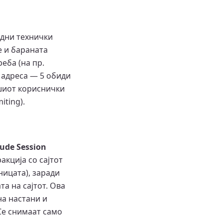
рдни технички
е и бараната
еба (на пр.
P адреса — 5 обиди
ашиот кориснички
iting).
ude Session
кција со сајтот
ницата), заради
а на сајтот. Ова
на настани и
Се снимаат само