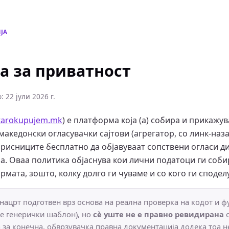
ЈА
а за приватност
 22 јули 2026 г.
tarokupujem.mk
) е платформа која (а) собира и прикажу
македонски огласувачки сајтови (агрегатор, со линк-наза
орисниците бесплатно да објавуваат сопствени огласи д
. Оваа политика објаснува кои лични податоци ги собир
мата, зошто, колку долго ги чуваме и со кого ги сподел
нацрт подготвен врз основа на реална проверка на кодот и ф
 е генерички шаблон), но
сè уште не е правно ревидирана
о
а за конечна, обврзувачка правна документација додека тоа н