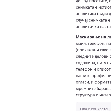
дел од посетите, 
снимката е истио
аналитика (види д
случај снимката 
аналитички наста
Маскирање на л
маил, телефон, па
(прикажани како 
следните делови о
содржина, ниту ни
телефон и описот 
вашите профилни 
огласи, и формат
мрежните барања 
структура и интер
Ова е конкретен,