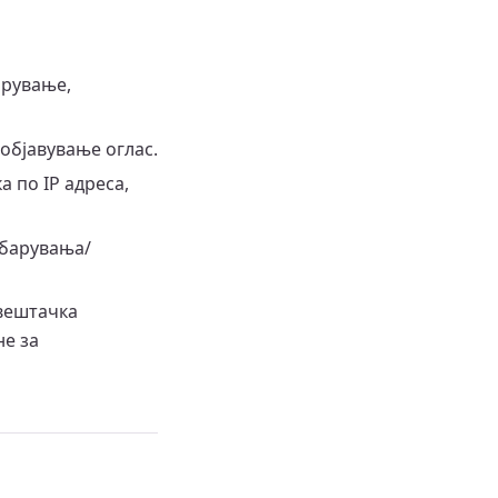
арување,
 објавување оглас.
 по IP адреса,
ебарувања/
 вештачка
не за