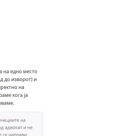
ва на едно место
д до изворот) и
иректно на
аме кога ја
уваме.
ункциите на
д адвокат и не
е се направи.