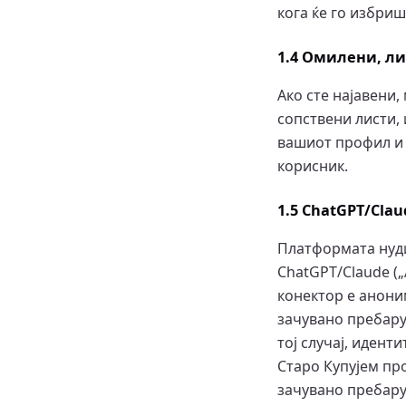
кога ќе го избриш
1.4 Омилени, л
Ако сте најавени,
сопствени листи,
вашиот профил и
корисник.
1.5 ChatGPT/Clau
Платформата нуди
ChatGPT/Claude („
конектор е аноним
зачувано пребару
тој случај, идент
Старо Купујем про
зачувано пребар