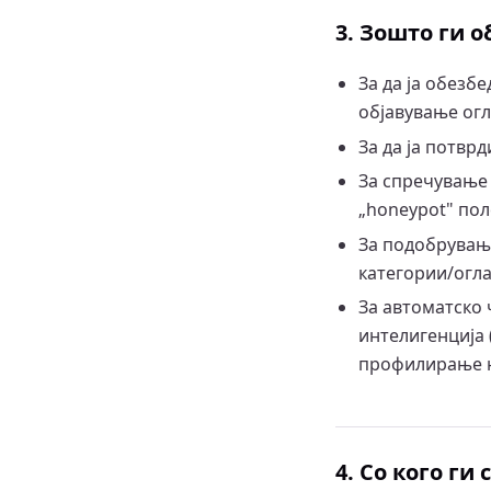
3. Зошто ги 
За да ја обез
објавување огл
За да ја потвр
За спречување 
„honeypot" пол
За подобрувањ
категории/огла
За автоматско 
интелигенција 
профилирање н
4. Со кого г