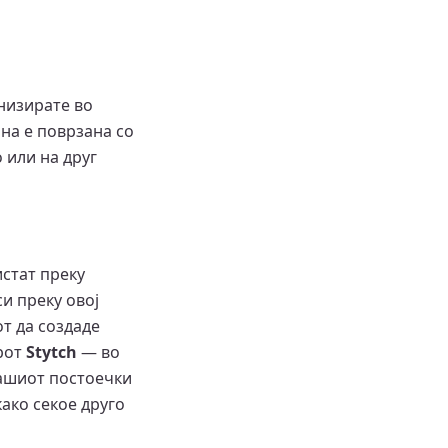
анизирате во
на е поврзана со
 или на друг
стат преку
и преку овој
от да создаде
ерот
Stytch
— во
 вашиот постоечки
како секое друго