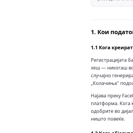
1. Кои подат
1.1 Кога креир
Регистрацијата ба
хеш — никогаш во 
случајно генерира
„Колачиња" подол
Најава преку Fac
платформа. Кога 
одобрите во дија
ништо повеќе.