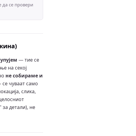
 да се провери
ржина)
Купујем
— тие се
ње на секој
сно
не собираме и
— се чуваат само
окација, слика,
 целосниот
 за детали), не