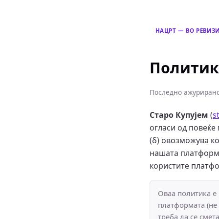
НАЦРТ — ВО РЕВИЗИ
Политик
Последно ажурирано:
Старо Купујем
(
s
огласи од повеќе 
(б) овозможува к
нашата платформа
користите платфор
Оваа политика е 
платформата (не
треба да се смет