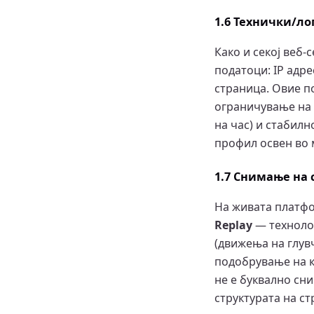
1.6 Технички/ло
Како и секој веб
податоци: IP адре
страница. Овие п
ограничување на б
на час) и стабилн
профил освен во м
1.7 Снимање на с
На живата платфо
Replay
— технолог
(движења на глувч
подобрување на к
не е буквално сн
структурата на с