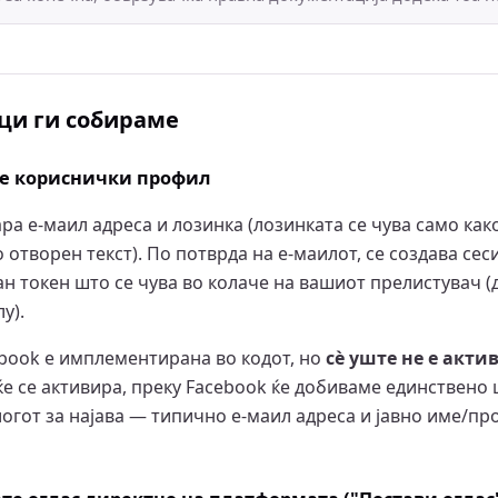
оци ги собираме
ате кориснички профил
ра е-маил адреса и лозинка (лозинката се чува само ка
отворен текст). По потврда на е-маилот, се создава сеси
н токен што се чува во колаче на вашиот прелистувач (
у).
ebook е имплементирана во кодот, но
сè уште не е акти
ќе се активира, преку Facebook ќе добиваме единствено 
логот за најава — типично е-маил адреса и јавно име/п