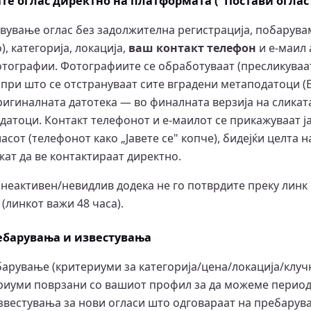
вате оглас директно на платформата ("Постави оглас
авување оглас без задолжителна регистрација, побарувам
, категорија, локација,
ваш контакт телефон
и е-маил 
фотографии. Фотографиите се обработуваат (пресликува
 при што се отстрануваат сите вградени метаподатоци (E
ригиналната датотека — во финалната верзија на сликат
датоци. Контакт телефонот и е-маилот се прикажуваат ј
асот (телефонот како „Јавете се" копче), бидејќи целта н
жат да ве контактираат директно.
 неактивен/невидлив додека не го потврдите преку линк
(линкот важи 48 часа).
ребарувања и известувања
барување (критериуми за категорија/цена/локација/клучн
риуми поврзани со вашиот профил за да можеме период
звестувања за нови огласи што одговараат на пребарув