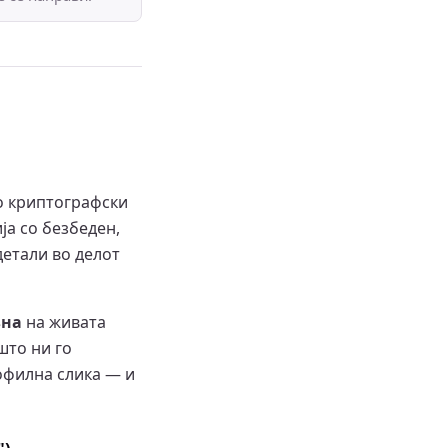
ко криптографски
ја со безбеден,
детали во делот
вна
на живата
што ни го
рофилна слика — и