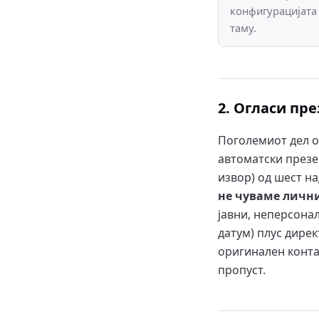
конфигурацијата
таму.
2. Огласи пр
Поголемиот дел о
автоматски презем
извор) од шест н
не чуваме личн
јавни, неперсонал
датум) плус дирек
оригинален контак
пропуст.